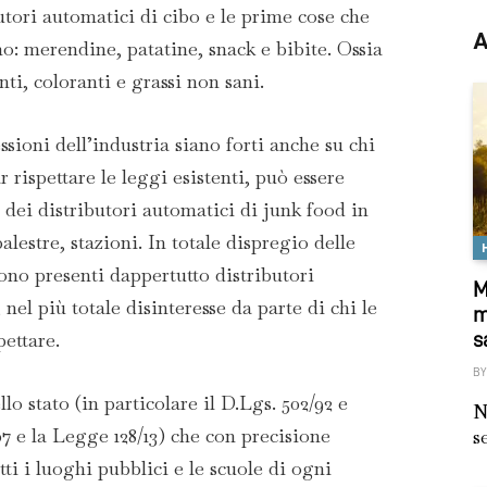
utori automatici di cibo e le prime cose che
A
o: merendine, patatine, snack e bibite. Ossia
ti, coloranti e grassi non sani.
ssioni dell’industria siano forti anche su chi
 rispettare le leggi esistenti, può essere
e dei distributori automatici di junk food in
palestre, stazioni. In totale dispregio delle
 sono presenti dappertutto distributori
M
nel più totale disinteresse da parte di chi le
m
pettare.
s
BY
llo stato (in particolare il D.Lgs. 502/92 e
N
07 e la Legge 128/13) che con precisione
s
ti i luoghi pubblici e le scuole di ogni