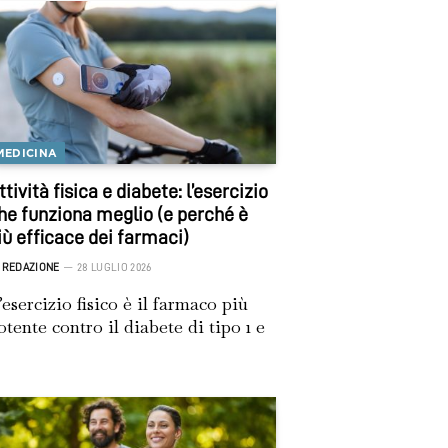
MEDICINA
ttività fisica e diabete: l’esercizio
he funziona meglio (e perché è
iù efficace dei farmaci)
REDAZIONE
28 LUGLIO 2026
’esercizio fisico è il farmaco più
otente contro il diabete di tipo 1 e