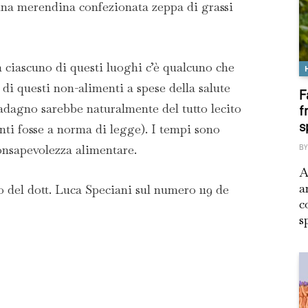
 una merendina confezionata zeppa di grassi
 ciascuno di questi luoghi c’è qualcuno che
di questi non-alimenti a spese della salute
F
uadagno sarebbe naturalmente del tutto lecito
f
s
enti fosse a norma di legge). I tempi sono
nsapevolezza alimentare.
BY
A
a
o del dott. Luca Speciani sul numero 119 de
c
s