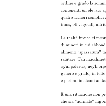
ordine e grado la sommi
contenenti un elevato ap
quali zuccheri semplici a
trans, oli vegetali, nitriti
La realtà invece ci most
di minori in cui abbonda
alimenti “spazzatura” ta
salutare. Tali macchinet
ogni palestra, negli ospe
genere e grado, in tutte
e perfino in alcuni ambu
È una situazione non più
che sia “normale” ingoi