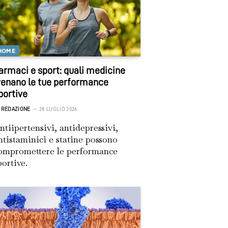
HOME
armaci e sport: quali medicine
renano le tue performance
portive
REDAZIONE
28 LUGLIO 2026
ntiipertensivi, antidepressivi,
ntistaminici e statine possono
ompromettere le performance
portive.