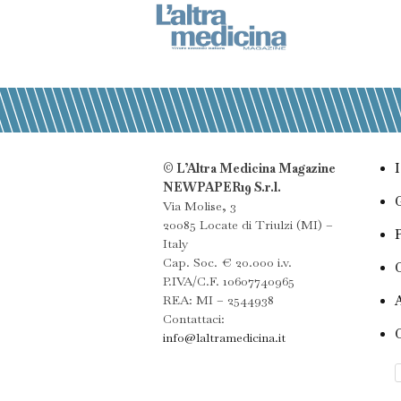
© L’Altra Medicina Magazine
NEWPAPER19 S.r.l.
Via Molise, 3
20085 Locate di Triulzi (MI) –
Italy
Cap. Soc. € 20.000 i.v.
P.IVA/C.F. 10607740965
REA: MI – 2544938
Contattaci:
info@laltramedicina.it