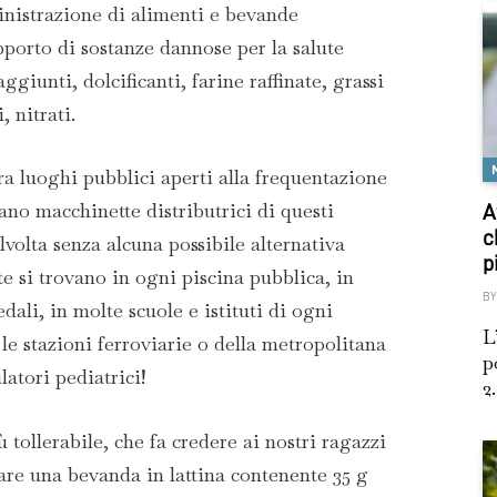
nistrazione di alimenti e bevande
porto di sostanze dannose per la salute
ggiunti, dolcificanti, farine raffinate, grassi
, nitrati.
ra luoghi pubblici aperti alla frequentazione
no macchinette distributrici di questi
A
c
lvolta senza alcuna possibile alternativa
p
te si trovano in ogni piscina pubblica, in
BY
dali, in molte scuole e istituti di ogni
L
 le stazioni ferroviarie o della metropolitana
p
latori pediatrici!
2.
 tollerabile, che fa credere ai nostri ragazzi
are una bevanda in lattina contenente 35 g