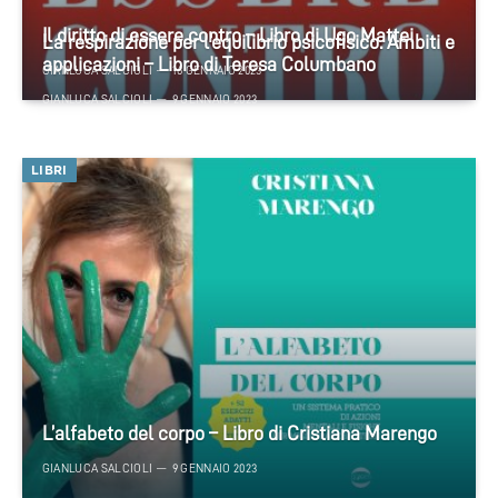
Il diritto di essere contro – Libro di Ugo Mattei
La respirazione per l’equilibrio psicofisico. Ambiti e
applicazioni – Libro di Teresa Columbano
GIANLUCA SALCIOLI
16 GENNAIO 2023
GIANLUCA SALCIOLI
9 GENNAIO 2023
LIBRI
L’alfabeto del corpo – Libro di Cristiana Marengo
GIANLUCA SALCIOLI
9 GENNAIO 2023