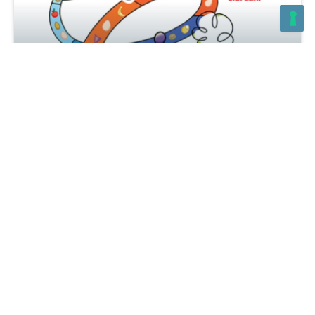
Tom e Lia, dalla preistoria al futuro – Libro di Luca
Speciani e Gruppo Ethos
GIANLUCA SALCIOLI
19 DICEMBRE 2022
LIBRI