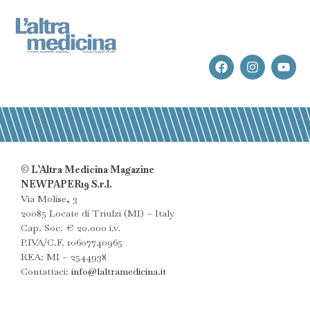
© L’Altra Medicina Magazine
NEWPAPER19 S.r.l.
Via Molise, 3
20085 Locate di Triulzi (MI) – Italy
Cap. Soc. € 20.000 i.v.
P.IVA/C.F. 10607740965
REA: MI – 2544938
Contattaci:
info@laltramedicina.it