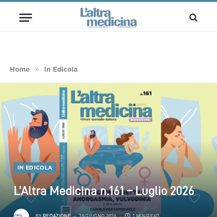
»
Home
In Edicola
IN EDICOLA
L’Altra Medicina n.161 – Luglio 2026
BY
REDAZIONE
29 GIUGNO 2026
1 MIN READ