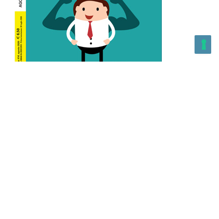
L’Altra Medicina n.162 Agosto 2026
L’Altra Medicina Magazine è una testata registrata al ROC con
n. 43179 – Copyright – 2025 L’Altra Medicina Magazine È
vietata la riproduzione, anche solo in parte, di contenuti e
grafica. NEWPAPER19 S.r.l. – P.IVA/C.F. 10607740965- REA: MI
– 2544938 – Per eventuali segnalazioni, inviare una mail