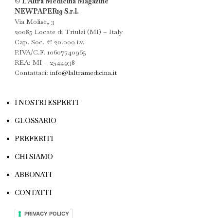
© L’Altra Medicina Magazine
NEWPAPER19 S.r.l.
Via Molise, 3
20085 Locate di Triulzi (MI) – Italy
Cap. Soc. € 20.000 i.v.
P.IVA/C.F. 10607740965
REA: MI – 2544938
Contattaci:
info@laltramedicina.it
I NOSTRI ESPERTI
GLOSSARIO
PREFERITI
CHI SIAMO
ABBONATI
CONTATTI
PRIVACY POLICY