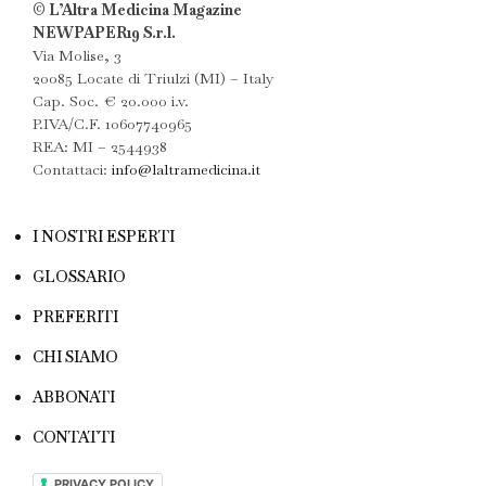
© L’Altra Medicina Magazine
NEWPAPER19 S.r.l.
Via Molise, 3
20085 Locate di Triulzi (MI) – Italy
Cap. Soc. € 20.000 i.v.
P.IVA/C.F. 10607740965
REA: MI – 2544938
Contattaci:
info@laltramedicina.it
I NOSTRI ESPERTI
GLOSSARIO
PREFERITI
CHI SIAMO
ABBONATI
CONTATTI
PRIVACY POLICY