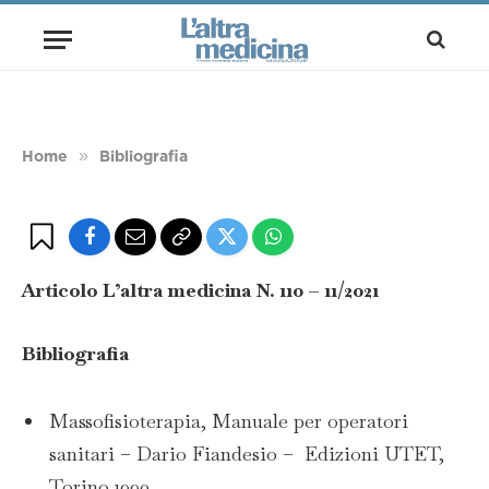
Bibliografia: Fisioterapia di segnale:
Fibromialgia e fisioterapia
BY
GIANLUCA SALCIOLI
5 OTTOBRE 2021
1 MIN READ
»
Home
Bibliografia
Articolo L’altra medicina N. 110 – 11/2021
Bibliografia
Massofisioterapia, Manuale per operatori
sanitari – Dario Fiandesio – Edizioni UTET,
Torino 1990