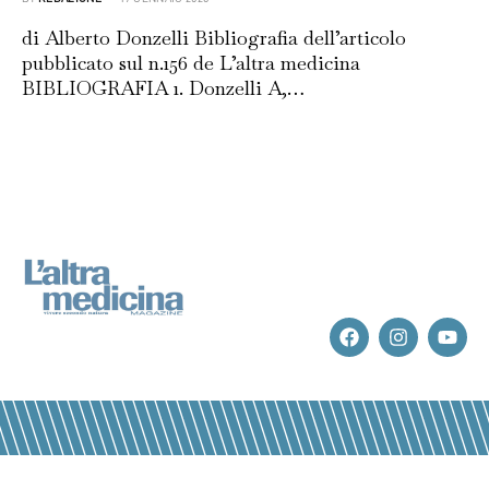
di Alberto Donzelli Bibliografia dell’articolo
pubblicato sul n.156 de L’altra medicina
BIBLIOGRAFIA 1. Donzelli A,…