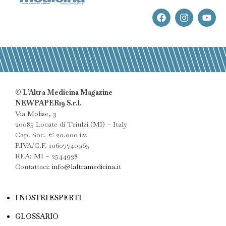
© L’Altra Medicina Magazine
NEWPAPER19 S.r.l.
Via Molise, 3
20085 Locate di Triulzi (MI) – Italy
Cap. Soc. € 20.000 i.v.
P.IVA/C.F. 10607740965
REA: MI – 2544938
Contattaci:
info@laltramedicina.it
I NOSTRI ESPERTI
GLOSSARIO