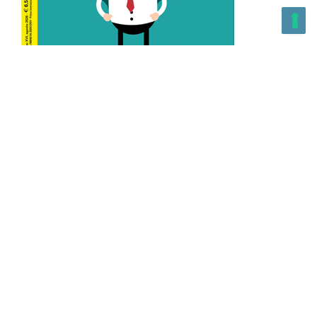
L’Altra Medicina n.162 Agosto 2026
L’Altra Medicina Magazine è una testata registrata al ROC con
n. 43179 – Copyright – 2025 L’Altra Medicina Magazine È
vietata la riproduzione, anche solo in parte, di contenuti e
grafica. NEWPAPER19 S.r.l. – P.IVA/C.F. 10607740965- REA: MI
– 2544938 – Per eventuali segnalazioni, inviare una mail
all’indirizzo:
info@newpaper19.it
– Sede operativa: via Molise, 3,
Locate di Triulzi, MI – Italy Capitale Sociale: 20.000 i.v.