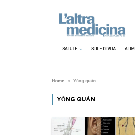
SALUTE
STILE DI VITA
ALIM
»
Home
Yǒng quán
YǑNG QUÁN