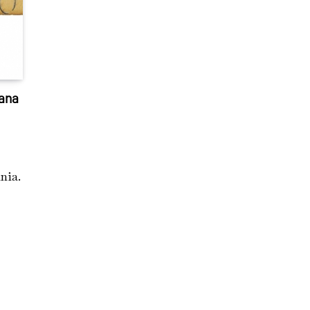
iana
nia.