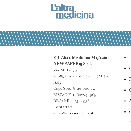
© L’Altra Medicina Magazine
NEWPAPER19 S.r.l.
Via Molise, 3
20085 Locate di Triulzi (MI) –
Italy
Cap. Soc. € 20.000 i.v.
P.IVA/C.F. 10607740965
REA: MI – 2544938
Contattaci:
info@laltramedicina.it