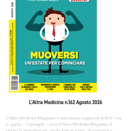
L’Altra Medicina n.162 Agosto 2026
L’Altra Medicina Magazine è una testata registrata al ROC con
n. 43179 – Copyright – 2025 L’Altra Medicina Magazine È
vietata la riproduzione, anche solo in parte, di contenuti e