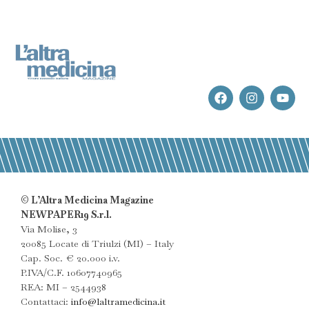
© L’Altra Medicina Magazine
NEWPAPER19 S.r.l.
Via Molise, 3
20085 Locate di Triulzi (MI) – Italy
Cap. Soc. € 20.000 i.v.
P.IVA/C.F. 10607740965
REA: MI – 2544938
Contattaci:
info@laltramedicina.it