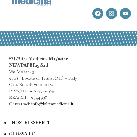
© L’Altra Medicina Magazine
NEWPAPER19 S.r.l.
Via Molise, 3
20085 Locate di Triulzi (MI) – Italy
Cap. Soc. € 20.000 i.v.
P.IVA/C.F. 10607740965
REA: MI – 2544938
Contattaci:
info@laltramedicina.it
I NOSTRI ESPERTI
GLOSSARIO