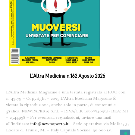
L’Altra Medicina n.162 Agosto 2026
L’Altra Medicina Magazine è una testata registrata al ROC con
n. 43179 – Copyright – 2025 L’Altra Medicina Magazine È
vietata la riproduzione, anche solo in parte, di contenuti e
grafica. NEWPAPER19 S.r.l. – P.IVA/C.F. 10607740965- REA: MI
– 2544938 – Per eventuali segnalazioni, inviare una mail
all’indirizzo:
info@newpaper19.it
– Sede operativa: via Molise, 3,
Locate di Triulzi, MI – Italy Capitale Sociale: 20.000 i.v.