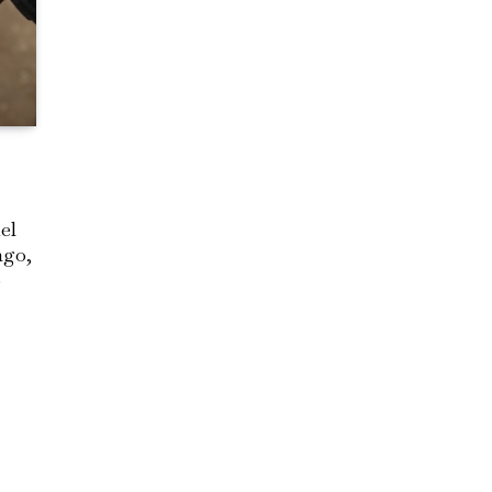
el
ngo,
o