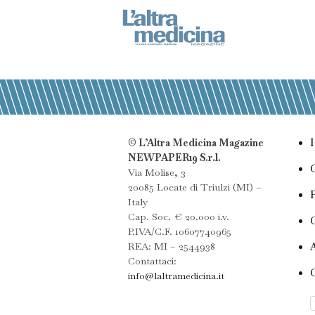
© L’Altra Medicina Magazine
NEWPAPER19 S.r.l.
Via Molise, 3
20085 Locate di Triulzi (MI) –
Italy
Cap. Soc. € 20.000 i.v.
P.IVA/C.F. 10607740965
REA: MI – 2544938
Contattaci:
info@laltramedicina.it