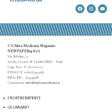
© L’Altra Medicina Magazine
NEWPAPER19 S.r.l.
Via Molise, 3
20085 Locate di Triulzi (MI) – Italy
Cap. Soc. € 20.000 i.v.
P.IVA/C.F. 10607740965
REA: MI – 2544938
Contattaci:
info@laltramedicina.it
I NOSTRI ESPERTI
GLOSSARIO