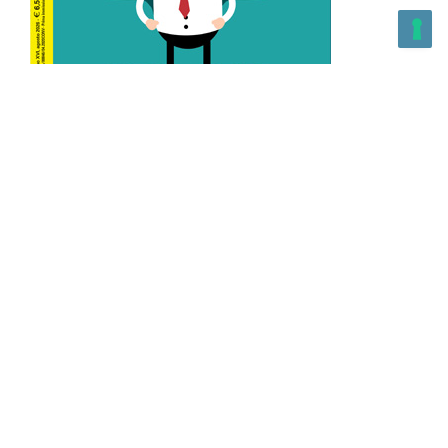
L’Altra Medicina n.162 Agosto 2026
L’Altra Medicina Magazine è una testata registrata al ROC con
n. 43179 – Copyright – 2025 L’Altra Medicina Magazine È
vietata la riproduzione, anche solo in parte, di contenuti e
grafica. NEWPAPER19 S.r.l. – P.IVA/C.F. 10607740965- REA: MI
– 2544938 – Per eventuali segnalazioni, inviare una mail
all’indirizzo:
info@newpaper19.it
– Sede operativa: via Molise, 3,
Locate di Triulzi, MI – Italy Capitale Sociale: 20.000 i.v.