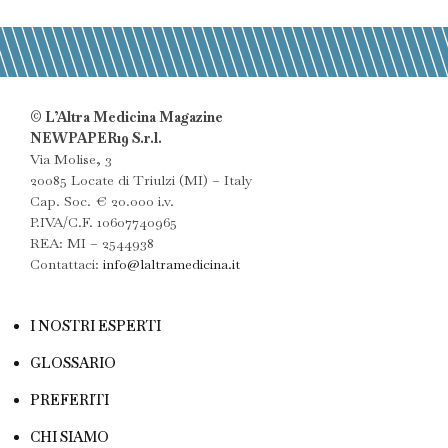
© L’Altra Medicina Magazine
NEWPAPER19 S.r.l.
Via Molise, 3
20085 Locate di Triulzi (MI) – Italy
Cap. Soc. € 20.000 i.v.
P.IVA/C.F. 10607740965
REA: MI – 2544938
Contattaci:
info@laltramedicina.it
I NOSTRI ESPERTI
GLOSSARIO
PREFERITI
CHI SIAMO