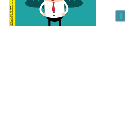
L’Altra Medicina n.162 Agosto 2026
L’Altra Medicina Magazine è una testata registrata al ROC con
n. 43179 – Copyright – 2025 L’Altra Medicina Magazine È
vietata la riproduzione, anche solo in parte, di contenuti e
grafica. NEWPAPER19 S.r.l. – P.IVA/C.F. 10607740965- REA: MI
– 2544938 – Per eventuali segnalazioni, inviare una mail
all’indirizzo:
info@newpaper19.it
– Sede operativa: via Molise, 3,
Locate di Triulzi, MI – Italy Capitale Sociale: 20.000 i.v.