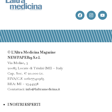
© L’Altra Medicina Magazine
NEWPAPER19 S.r.l.
Via Molise, 3
20085 Locate di Triulzi (MI) – Italy
Cap. Soc. € 20.000 i.v.
P.IVA/C.F. 10607740965
REA: MI – 2544938
Contattaci:
info@laltramedicina.it
I NOSTRI ESPERTI