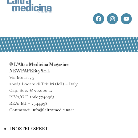
© L’Altra Medicina Magazine
NEWPAPER19 S.r.l.
Via Molise, 3
20085 Locate di Triulzi (MI) – Italy
Cap. Soc. € 20.000 i.v.
P.IVA/C.F. 10607740965
REA: MI – 2544938
Contattaci:
info@laltramedicina.it
I NOSTRI ESPERTI