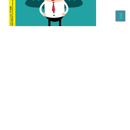
L’Altra Medicina n.162 Agosto 2026
L’Altra Medicina Magazine è una testata registrata al ROC con
n. 43179 – Copyright – 2025 L’Altra Medicina Magazine È
vietata la riproduzione, anche solo in parte, di contenuti e
grafica. NEWPAPER19 S.r.l. – P.IVA/C.F. 10607740965- REA: MI
– 2544938 – Per eventuali segnalazioni, inviare una mail
all’indirizzo:
info@newpaper19.it
– Sede operativa: via Molise, 3,
Locate di Triulzi, MI – Italy Capitale Sociale: 20.000 i.v.