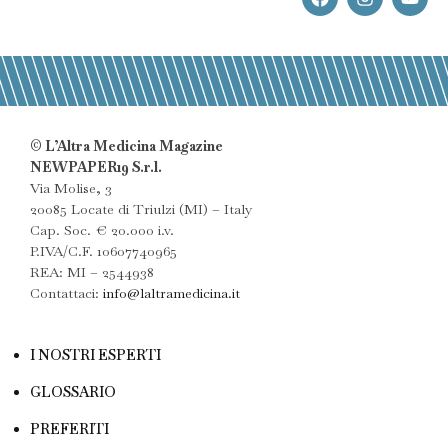
© L’Altra Medicina Magazine
NEWPAPER19 S.r.l.
Via Molise, 3
20085 Locate di Triulzi (MI) – Italy
Cap. Soc. € 20.000 i.v.
P.IVA/C.F. 10607740965
REA: MI – 2544938
Contattaci:
info@laltramedicina.it
I NOSTRI ESPERTI
GLOSSARIO
PREFERITI