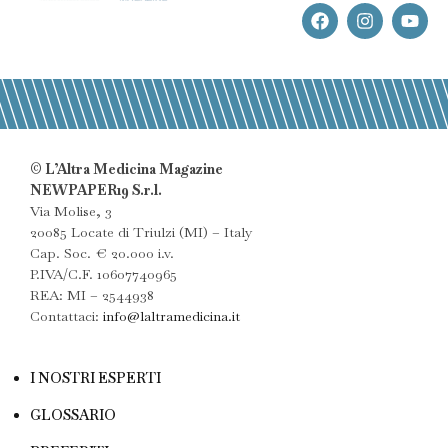
© L’Altra Medicina Magazine
NEWPAPER19 S.r.l.
Via Molise, 3
20085 Locate di Triulzi (MI) – Italy
Cap. Soc. € 20.000 i.v.
P.IVA/C.F. 10607740965
REA: MI – 2544938
Contattaci:
info@laltramedicina.it
I NOSTRI ESPERTI
GLOSSARIO