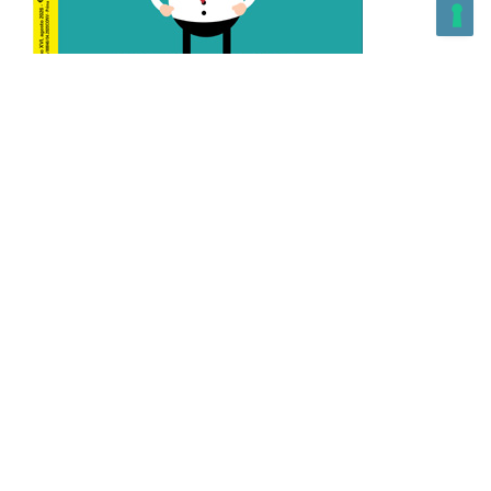
L’Altra Medicina n.162 Agosto 2026
L’Altra Medicina Magazine è una testata registrata al ROC con
n. 43179 – Copyright – 2025 L’Altra Medicina Magazine È
vietata la riproduzione, anche solo in parte, di contenuti e
grafica. NEWPAPER19 S.r.l. – P.IVA/C.F. 10607740965- REA: MI
– 2544938 – Per eventuali segnalazioni, inviare una mail
all’indirizzo:
info@newpaper19.it
– Sede operativa: via Molise, 3,
Locate di Triulzi, MI – Italy Capitale Sociale: 20.000 i.v.