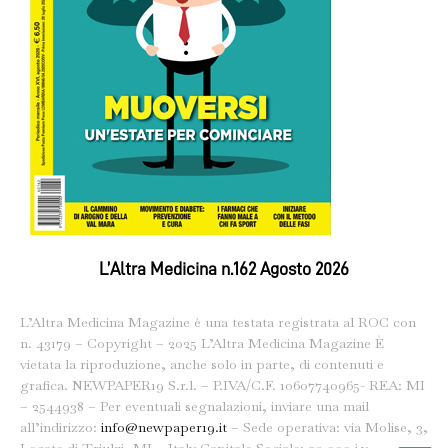
L’Altra Medicina n.162 Agosto 2026
L’Altra Medicina Magazine è una testata registrata al ROC con
n. 43179 – Copyright – 2025 L’Altra Medicina Magazine È
vietata la riproduzione, anche solo in parte, di contenuti e
grafica. NEWPAPER19 S.r.l. – P.IVA/C.F. 10607740965- REA: MI
– 2544938 – Per eventuali segnalazioni, inviare una mail
all’indirizzo:
info@newpaper19.it
– Sede operativa: via Molise, 3,
Locate di Triulzi, MI – Italy Capitale Sociale: 20.000 i.v.