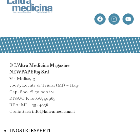
© L’Altra Medicina Magazine
NEWPAPER19 S.r.l.
Via Molise, 3
20085 Locate di Triulzi (MI) – Italy
Cap. Soc. € 20.000 i.v.
P.IVA/C.F. 10607740965
REA: MI – 2544938
Contattaci:
info@laltramedicina.it
I NOSTRI ESPERTI