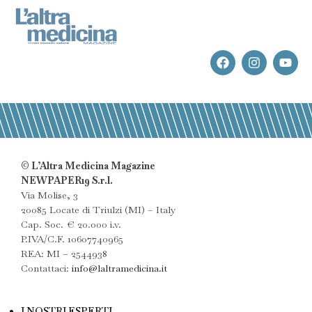
© L’Altra Medicina Magazine
NEWPAPER19 S.r.l.
Via Molise, 3
20085 Locate di Triulzi (MI) – Italy
Cap. Soc. € 20.000 i.v.
P.IVA/C.F. 10607740965
REA: MI – 2544938
Contattaci:
info@laltramedicina.it
I NOSTRI ESPERTI