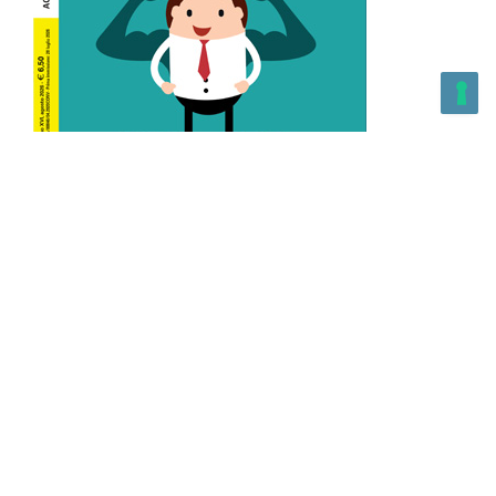
L’Altra Medicina n.162 Agosto 2026
L’Altra Medicina Magazine è una testata registrata al ROC con
n. 43179 – Copyright – 2025 L’Altra Medicina Magazine È
vietata la riproduzione, anche solo in parte, di contenuti e
grafica. NEWPAPER19 S.r.l. – P.IVA/C.F. 10607740965- REA: MI
– 2544938 – Per eventuali segnalazioni, inviare una mail