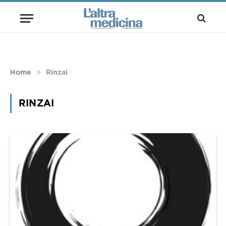
»
Home
Rinzai
RINZAI