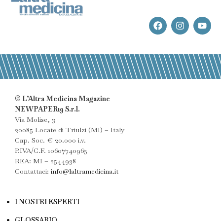
© L’Altra Medicina Magazine
NEWPAPER19 S.r.l.
Via Molise, 3
20085 Locate di Triulzi (MI) – Italy
Cap. Soc. € 20.000 i.v.
P.IVA/C.F. 10607740965
REA: MI – 2544938
Contattaci:
info@laltramedicina.it
I NOSTRI ESPERTI
GLOSSARIO