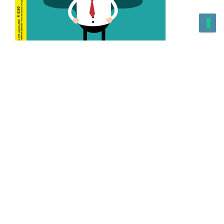
L’Altra Medicina n.162 Agosto 2026
L’Altra Medicina Magazine è una testata registrata al ROC con
n. 43179 – Copyright – 2025 L’Altra Medicina Magazine È
vietata la riproduzione, anche solo in parte, di contenuti e
grafica. NEWPAPER19 S.r.l. – P.IVA/C.F. 10607740965- REA: MI
– 2544938 – Per eventuali segnalazioni, inviare una mail
all’indirizzo:
info@newpaper19.it
– Sede operativa: via Molise, 3,
Locate di Triulzi, MI – Italy Capitale Sociale: 20.000 i.v.