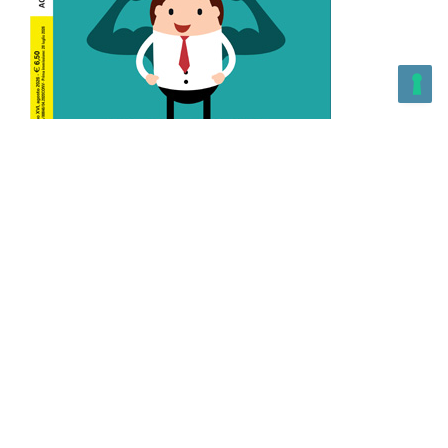
L’Altra Medicina n.162 Agosto 2026
L’Altra Medicina Magazine è una testata registrata al ROC con
n. 43179 – Copyright – 2025 L’Altra Medicina Magazine È
vietata la riproduzione, anche solo in parte, di contenuti e
grafica. NEWPAPER19 S.r.l. – P.IVA/C.F. 10607740965- REA: MI
– 2544938 – Per eventuali segnalazioni, inviare una mail