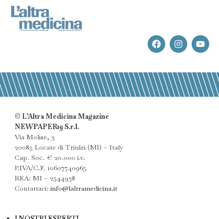
© L’Altra Medicina Magazine
NEWPAPER19 S.r.l.
Via Molise, 3
20085 Locate di Triulzi (MI) – Italy
Cap. Soc. € 20.000 i.v.
P.IVA/C.F. 10607740965
REA: MI – 2544938
Contattaci:
info@laltramedicina.it
I NOSTRI ESPERTI