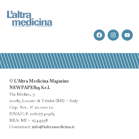
© L’Altra Medicina Magazine
NEWPAPER19 S.r.l.
Via Molise, 3
20085 Locate di Triulzi (MI) – Italy
Cap. Soc. € 20.000 i.v.
P.IVA/C.F. 10607740965
REA: MI – 2544938
Contattaci:
info@laltramedicina.it