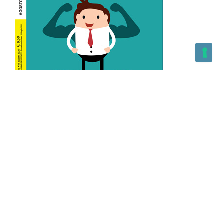
L’Altra Medicina n.162 Agosto 2026
L’Altra Medicina Magazine è una testata registrata al ROC con
n. 43179 – Copyright – 2025 L’Altra Medicina Magazine È
vietata la riproduzione, anche solo in parte, di contenuti e
grafica. NEWPAPER19 S.r.l. – P.IVA/C.F. 10607740965- REA: MI