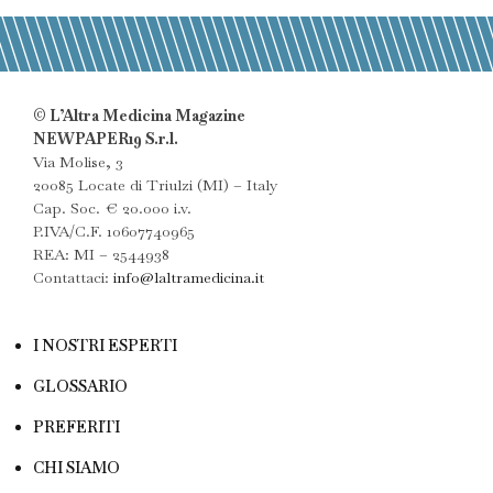
© L’Altra Medicina Magazine
NEWPAPER19 S.r.l.
Via Molise, 3
20085 Locate di Triulzi (MI) – Italy
Cap. Soc. € 20.000 i.v.
P.IVA/C.F. 10607740965
REA: MI – 2544938
Contattaci:
info@laltramedicina.it
I NOSTRI ESPERTI
GLOSSARIO
PREFERITI
CHI SIAMO