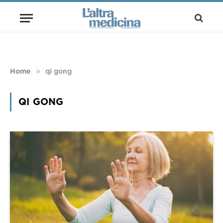
»
Home
qi gong
QI GONG