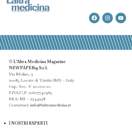
© L’Altra Medicina Magazine
NEWPAPER19 S.r.l.
Via Molise, 3
20085 Locate di Triulzi (MI) – Italy
Cap. Soc. € 20.000 i.v.
P.IVA/C.F. 10607740965
REA: MI – 2544938
Contattaci:
info@laltramedicina.it
I NOSTRI ESPERTI