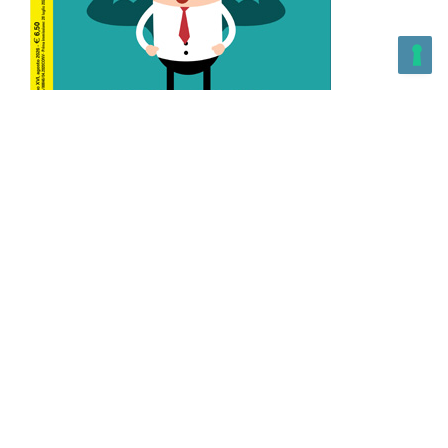
L’Altra Medicina n.162 Agosto 2026
L’Altra Medicina Magazine è una testata registrata al ROC con
n. 43179 – Copyright – 2025 L’Altra Medicina Magazine È
vietata la riproduzione, anche solo in parte, di contenuti e
grafica. NEWPAPER19 S.r.l. – P.IVA/C.F. 10607740965- REA: MI
– 2544938 – Per eventuali segnalazioni, inviare una mail
all’indirizzo:
info@newpaper19.it
– Sede operativa: via Molise, 3,
Locate di Triulzi, MI – Italy Capitale Sociale: 20.000 i.v.