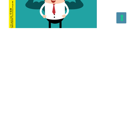
L’Altra Medicina n.162 Agosto 2026
L’Altra Medicina Magazine è una testata registrata al ROC con
n. 43179 – Copyright – 2025 L’Altra Medicina Magazine È
vietata la riproduzione, anche solo in parte, di contenuti e
grafica. NEWPAPER19 S.r.l. – P.IVA/C.F. 10607740965- REA: MI
– 2544938 – Per eventuali segnalazioni, inviare una mail
all’indirizzo:
info@newpaper19.it
– Sede operativa: via Molise, 3,