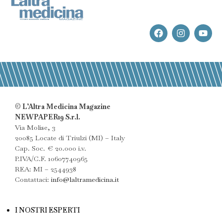
© L’Altra Medicina Magazine
NEWPAPER19 S.r.l.
Via Molise, 3
20085 Locate di Triulzi (MI) – Italy
Cap. Soc. € 20.000 i.v.
P.IVA/C.F. 10607740965
REA: MI – 2544938
Contattaci:
info@laltramedicina.it
I NOSTRI ESPERTI