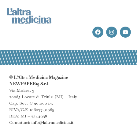
© L’Altra Medicina Magazine
NEWPAPER19 S.r.l.
Via Molise, 3
20085 Locate di Triulzi (MI) – Italy
Cap. Soc. € 20.000 i.v.
P.IVA/C.F. 10607740965
REA: MI – 2544938
Contattaci:
info@laltramedicina.it