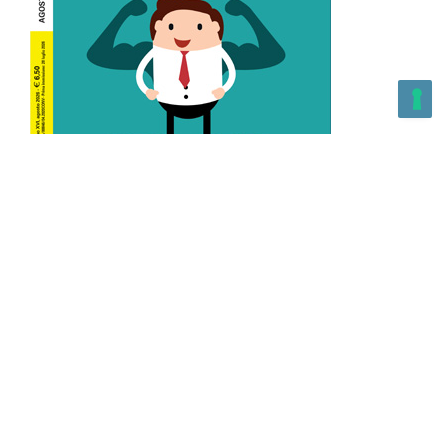
L’Altra Medicina n.162 Agosto 2026
L’Altra Medicina Magazine è una testata registrata al ROC con
n. 43179 – Copyright – 2025 L’Altra Medicina Magazine È
vietata la riproduzione, anche solo in parte, di contenuti e
grafica. NEWPAPER19 S.r.l. – P.IVA/C.F. 10607740965- REA: MI