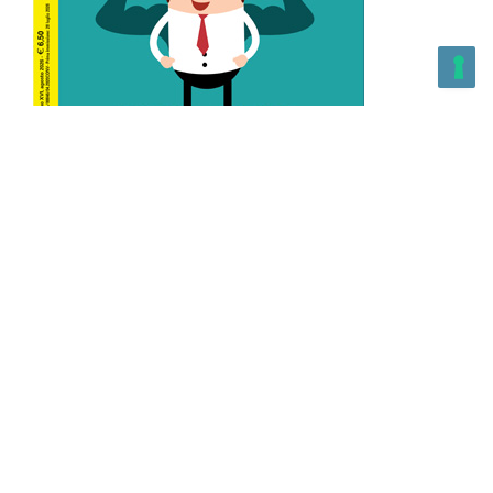
L’Altra Medicina n.162 Agosto 2026
L’Altra Medicina Magazine è una testata registrata al ROC con
n. 43179 – Copyright – 2025 L’Altra Medicina Magazine È
vietata la riproduzione, anche solo in parte, di contenuti e
grafica. NEWPAPER19 S.r.l. – P.IVA/C.F. 10607740965- REA: MI
– 2544938 – Per eventuali segnalazioni, inviare una mail
all’indirizzo:
info@newpaper19.it
– Sede operativa: via Molise, 3,