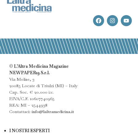
© L’Altra Medicina Magazine
NEWPAPER19 S.r.l.
Via Molise, 3
20085 Locate di Triulzi (MI) – Italy
Cap. Soc. € 20.000 i.v.
P.IVA/C.F. 10607740965
REA: MI – 2544938
Contattaci:
info@laltramedicina.it
I NOSTRI ESPERTI