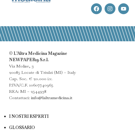
© L’Altra Medicina Magazine
NEWPAPER19 S.r.l.
Via Molise, 3
20085 Locate di Triulzi (MI) – Italy
Cap. Soc. € 20.000 i.v.
P.IVA/C.F. 10607740965
REA: MI – 2544938
Contattaci:
info@laltramedicina.it
I NOSTRI ESPERTI
GLOSSARIO