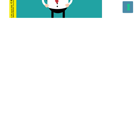
L’Altra Medicina n.162 Agosto 2026
L’Altra Medicina Magazine è una testata registrata al ROC con
n. 43179 – Copyright – 2025 L’Altra Medicina Magazine È
vietata la riproduzione, anche solo in parte, di contenuti e
grafica. NEWPAPER19 S.r.l. – P.IVA/C.F. 10607740965- REA: MI
– 2544938 – Per eventuali segnalazioni, inviare una mail
all’indirizzo:
info@newpaper19.it
– Sede operativa: via Molise, 3,
Locate di Triulzi, MI – Italy Capitale Sociale: 20.000 i.v.