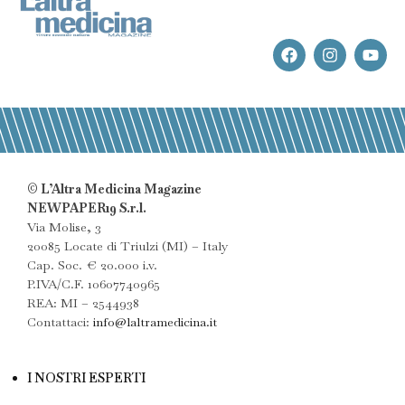
© L’Altra Medicina Magazine
NEWPAPER19 S.r.l.
Via Molise, 3
20085 Locate di Triulzi (MI) – Italy
Cap. Soc. € 20.000 i.v.
P.IVA/C.F. 10607740965
REA: MI – 2544938
Contattaci:
info@laltramedicina.it
I NOSTRI ESPERTI