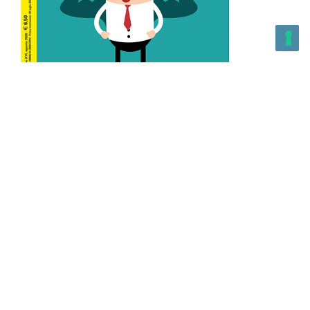
L’Altra Medicina n.162 Agosto 2026
L’Altra Medicina Magazine è una testata registrata al ROC con
n. 43179 – Copyright – 2025 L’Altra Medicina Magazine È
vietata la riproduzione, anche solo in parte, di contenuti e
grafica. NEWPAPER19 S.r.l. – P.IVA/C.F. 10607740965- REA: MI
– 2544938 – Per eventuali segnalazioni, inviare una mail
all’indirizzo:
info@newpaper19.it
– Sede operativa: via Molise, 3,
Locate di Triulzi, MI – Italy Capitale Sociale: 20.000 i.v.