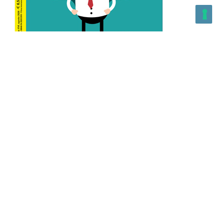
L’Altra Medicina n.162 Agosto 2026
L’Altra Medicina Magazine è una testata registrata al ROC con
n. 43179 – Copyright – 2025 L’Altra Medicina Magazine È
vietata la riproduzione, anche solo in parte, di contenuti e
grafica. NEWPAPER19 S.r.l. – P.IVA/C.F. 10607740965- REA: MI
– 2544938 – Per eventuali segnalazioni, inviare una mail
all’indirizzo:
info@newpaper19.it
– Sede operativa: via Molise, 3,
Locate di Triulzi, MI – Italy Capitale Sociale: 20.000 i.v.