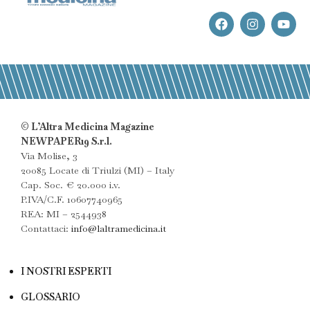
© L’Altra Medicina Magazine
NEWPAPER19 S.r.l.
Via Molise, 3
20085 Locate di Triulzi (MI) – Italy
Cap. Soc. € 20.000 i.v.
P.IVA/C.F. 10607740965
REA: MI – 2544938
Contattaci:
info@laltramedicina.it
I NOSTRI ESPERTI
GLOSSARIO