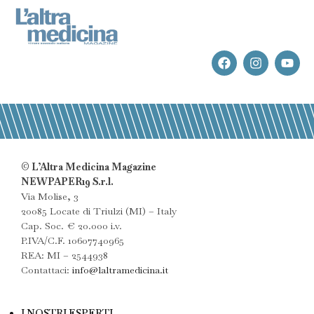
© L’Altra Medicina Magazine
NEWPAPER19 S.r.l.
Via Molise, 3
20085 Locate di Triulzi (MI) – Italy
Cap. Soc. € 20.000 i.v.
P.IVA/C.F. 10607740965
REA: MI – 2544938
Contattaci:
info@laltramedicina.it
I NOSTRI ESPERTI