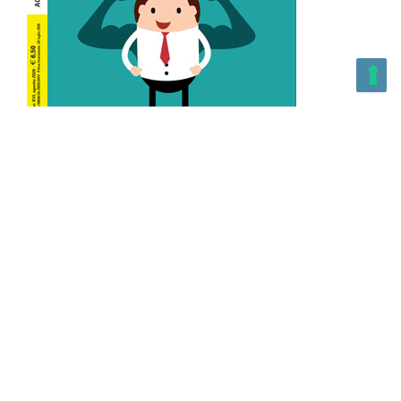
L’Altra Medicina n.162 Agosto 2026
L’Altra Medicina Magazine è una testata registrata al ROC con
n. 43179 – Copyright – 2025 L’Altra Medicina Magazine È
vietata la riproduzione, anche solo in parte, di contenuti e
grafica. NEWPAPER19 S.r.l. – P.IVA/C.F. 10607740965- REA: MI
– 2544938 – Per eventuali segnalazioni, inviare una mail