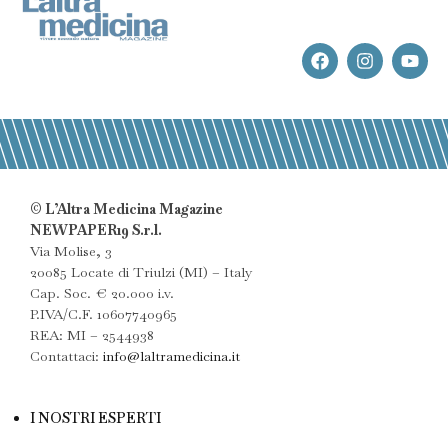
© L’Altra Medicina Magazine
NEWPAPER19 S.r.l.
Via Molise, 3
20085 Locate di Triulzi (MI) – Italy
Cap. Soc. € 20.000 i.v.
P.IVA/C.F. 10607740965
REA: MI – 2544938
Contattaci:
info@laltramedicina.it
I NOSTRI ESPERTI