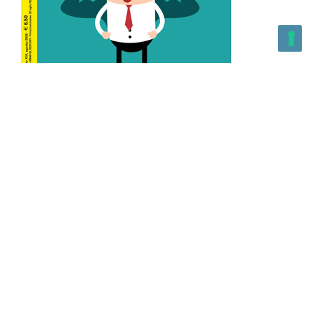
L’Altra Medicina n.162 Agosto 2026
L’Altra Medicina Magazine è una testata registrata al ROC con
n. 43179 – Copyright – 2025 L’Altra Medicina Magazine È
vietata la riproduzione, anche solo in parte, di contenuti e
grafica. NEWPAPER19 S.r.l. – P.IVA/C.F. 10607740965- REA: MI
– 2544938 – Per eventuali segnalazioni, inviare una mail
all’indirizzo:
info@newpaper19.it
– Sede operativa: via Molise, 3,
Locate di Triulzi, MI – Italy Capitale Sociale: 20.000 i.v.