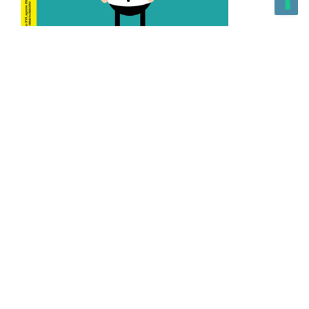
L’Altra Medicina n.162 Agosto 2026
L’Altra Medicina Magazine è una testata registrata al ROC con
n. 43179 – Copyright – 2025 L’Altra Medicina Magazine È
vietata la riproduzione, anche solo in parte, di contenuti e
grafica. NEWPAPER19 S.r.l. – P.IVA/C.F. 10607740965- REA: MI
– 2544938 – Per eventuali segnalazioni, inviare una mail
all’indirizzo:
info@newpaper19.it
– Sede operativa: via Molise, 3,
Locate di Triulzi, MI – Italy Capitale Sociale: 20.000 i.v.