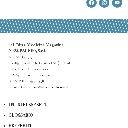
© L’Altra Medicina Magazine
NEWPAPER19 S.r.l.
Via Molise, 3
20085 Locate di Triulzi (MI) – Italy
Cap. Soc. € 20.000 i.v.
P.IVA/C.F. 10607740965
REA: MI – 2544938
Contattaci:
info@laltramedicina.it
I NOSTRI ESPERTI
GLOSSARIO
PREFERITI