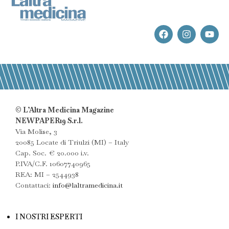
© L’Altra Medicina Magazine
NEWPAPER19 S.r.l.
Via Molise, 3
20085 Locate di Triulzi (MI) – Italy
Cap. Soc. € 20.000 i.v.
P.IVA/C.F. 10607740965
REA: MI – 2544938
Contattaci:
info@laltramedicina.it
I NOSTRI ESPERTI