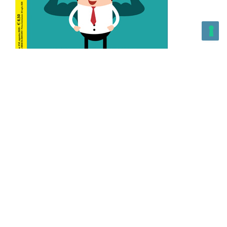
L’Altra Medicina n.162 Agosto 2026
L’Altra Medicina Magazine è una testata registrata al ROC con
n. 43179 – Copyright – 2025 L’Altra Medicina Magazine È
vietata la riproduzione, anche solo in parte, di contenuti e
grafica. NEWPAPER19 S.r.l. – P.IVA/C.F. 10607740965- REA: MI
– 2544938 – Per eventuali segnalazioni, inviare una mail
all’indirizzo:
info@newpaper19.it
– Sede operativa: via Molise, 3,