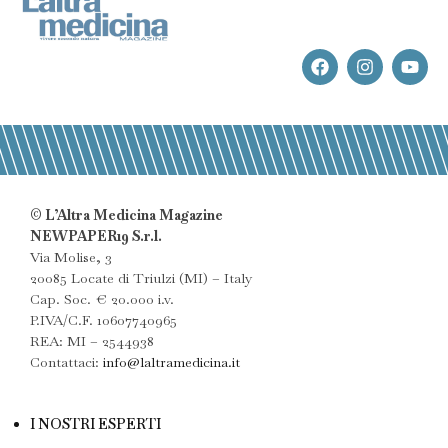
© L’Altra Medicina Magazine
NEWPAPER19 S.r.l.
Via Molise, 3
20085 Locate di Triulzi (MI) – Italy
Cap. Soc. € 20.000 i.v.
P.IVA/C.F. 10607740965
REA: MI – 2544938
Contattaci:
info@laltramedicina.it
I NOSTRI ESPERTI