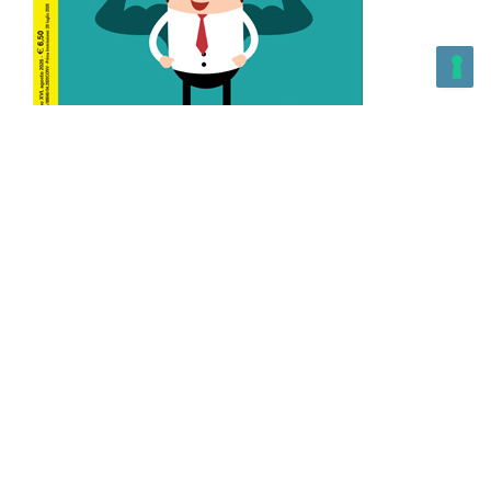
L’Altra Medicina n.162 Agosto 2026
L’Altra Medicina Magazine è una testata registrata al ROC con
n. 43179 – Copyright – 2025 L’Altra Medicina Magazine È
vietata la riproduzione, anche solo in parte, di contenuti e
grafica. NEWPAPER19 S.r.l. – P.IVA/C.F. 10607740965- REA: MI
– 2544938 – Per eventuali segnalazioni, inviare una mail
all’indirizzo:
info@newpaper19.it
– Sede operativa: via Molise, 3,