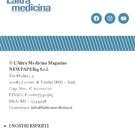
© L’Altra Medicina Magazine
NEWPAPER19 S.r.l.
Via Molise, 3
20085 Locate di Triulzi (MI) – Italy
Cap. Soc. € 20.000 i.v.
P.IVA/C.F. 10607740965
REA: MI – 2544938
Contattaci:
info@laltramedicina.it
I NOSTRI ESPERTI