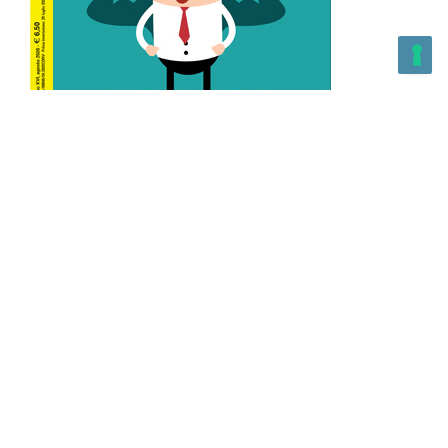
L’Altra Medicina n.162 Agosto 2026
L’Altra Medicina Magazine è una testata registrata al ROC con
n. 43179 – Copyright – 2025 L’Altra Medicina Magazine È
vietata la riproduzione, anche solo in parte, di contenuti e
grafica. NEWPAPER19 S.r.l. – P.IVA/C.F. 10607740965- REA: MI
– 2544938 – Per eventuali segnalazioni, inviare una mail
all’indirizzo:
info@newpaper19.it
– Sede operativa: via Molise, 3,
Locate di Triulzi, MI – Italy Capitale Sociale: 20.000 i.v.