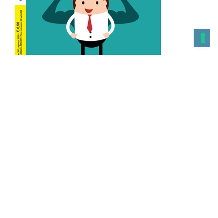
L’Altra Medicina n.162 Agosto 2026
L’Altra Medicina Magazine è una testata registrata al ROC con
n. 43179 – Copyright – 2025 L’Altra Medicina Magazine È
vietata la riproduzione, anche solo in parte, di contenuti e
grafica. NEWPAPER19 S.r.l. – P.IVA/C.F. 10607740965- REA: MI
– 2544938 – Per eventuali segnalazioni, inviare una mail