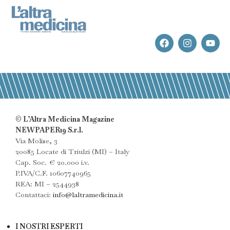
© L’Altra Medicina Magazine
NEWPAPER19 S.r.l.
Via Molise, 3
20085 Locate di Triulzi (MI) – Italy
Cap. Soc. € 20.000 i.v.
P.IVA/C.F. 10607740965
REA: MI – 2544938
Contattaci:
info@laltramedicina.it
I NOSTRI ESPERTI