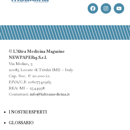
© L’Altra Medicina Magazine
NEWPAPER19 S.r.l.
Via Molise, 3
20085 Locate di Triulzi (MI) – Italy
Cap. Soc. € 20.000 i.v.
P.IVA/C.F. 10607740965
REA: MI – 2544938
Contattaci:
info@laltramedicina.it
I NOSTRI ESPERTI
GLOSSARIO