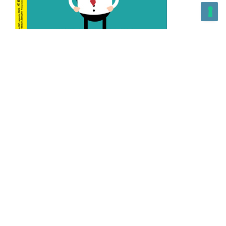
L’Altra Medicina n.162 Agosto 2026
L’Altra Medicina Magazine è una testata registrata al ROC con
n. 43179 – Copyright – 2025 L’Altra Medicina Magazine È
vietata la riproduzione, anche solo in parte, di contenuti e
grafica. NEWPAPER19 S.r.l. – P.IVA/C.F. 10607740965- REA: MI
– 2544938 – Per eventuali segnalazioni, inviare una mail
all’indirizzo:
info@newpaper19.it
– Sede operativa: via Molise, 3,
Locate di Triulzi, MI – Italy Capitale Sociale: 20.000 i.v.