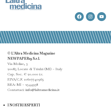
© L’Altra Medicina Magazine
NEWPAPER19 S.r.l.
Via Molise, 3
20085 Locate di Triulzi (MI) – Italy
Cap. Soc. € 20.000 i.v.
P.IVA/C.F. 10607740965
REA: MI – 2544938
Contattaci:
info@laltramedicina.it
I NOSTRI ESPERTI