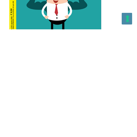
L’Altra Medicina n.162 Agosto 2026
L’Altra Medicina Magazine è una testata registrata al ROC con
n. 43179 – Copyright – 2025 L’Altra Medicina Magazine È
vietata la riproduzione, anche solo in parte, di contenuti e
grafica. NEWPAPER19 S.r.l. – P.IVA/C.F. 10607740965- REA: MI
– 2544938 – Per eventuali segnalazioni, inviare una mail
all’indirizzo:
info@newpaper19.it
– Sede operativa: via Molise, 3,