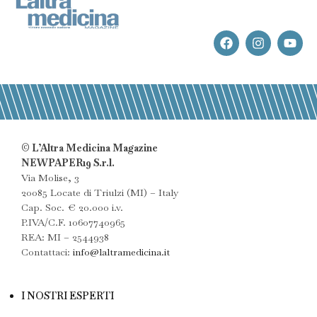
© L’Altra Medicina Magazine
NEWPAPER19 S.r.l.
Via Molise, 3
20085 Locate di Triulzi (MI) – Italy
Cap. Soc. € 20.000 i.v.
P.IVA/C.F. 10607740965
REA: MI – 2544938
Contattaci:
info@laltramedicina.it
I NOSTRI ESPERTI