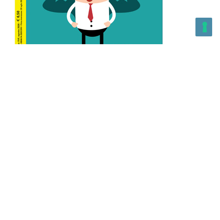
L’Altra Medicina n.162 Agosto 2026
L’Altra Medicina Magazine è una testata registrata al ROC con
n. 43179 – Copyright – 2025 L’Altra Medicina Magazine È
vietata la riproduzione, anche solo in parte, di contenuti e
grafica. NEWPAPER19 S.r.l. – P.IVA/C.F. 10607740965- REA: MI
– 2544938 – Per eventuali segnalazioni, inviare una mail
all’indirizzo:
info@newpaper19.it
– Sede operativa: via Molise, 3,
Locate di Triulzi, MI – Italy Capitale Sociale: 20.000 i.v.