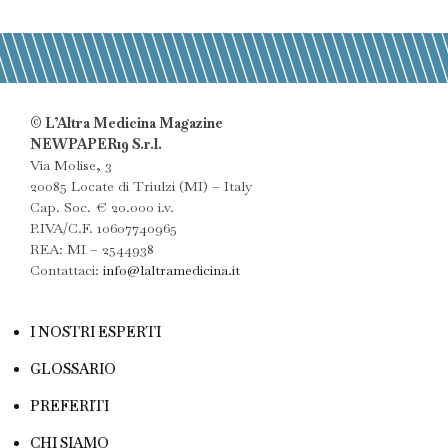
© L’Altra Medicina Magazine
NEWPAPER19 S.r.l.
Via Molise, 3
20085 Locate di Triulzi (MI) – Italy
Cap. Soc. € 20.000 i.v.
P.IVA/C.F. 10607740965
REA: MI – 2544938
Contattaci:
info@laltramedicina.it
I NOSTRI ESPERTI
GLOSSARIO
PREFERITI
CHI SIAMO