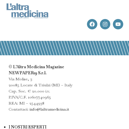
© L’Altra Medicina Magazine
NEWPAPER19 S.r.l.
Via Molise, 3
20085 Locate di Triulzi (MI) – Italy
Cap. Soc. € 20.000 i.v.
P.IVA/C.F. 10607740965
REA: MI – 2544938
Contattaci:
info@laltramedicina.it
I NOSTRI ESPERTI