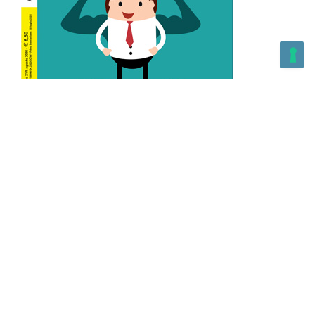
L’Altra Medicina n.162 Agosto 2026
L’Altra Medicina Magazine è una testata registrata al ROC con
n. 43179 – Copyright – 2025 L’Altra Medicina Magazine È
vietata la riproduzione, anche solo in parte, di contenuti e
grafica. NEWPAPER19 S.r.l. – P.IVA/C.F. 10607740965- REA: MI
– 2544938 – Per eventuali segnalazioni, inviare una mail