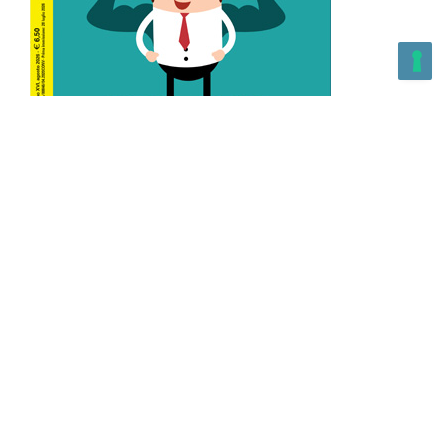
L’Altra Medicina n.162 Agosto 2026
L’Altra Medicina Magazine è una testata registrata al ROC con
n. 43179 – Copyright – 2025 L’Altra Medicina Magazine È
vietata la riproduzione, anche solo in parte, di contenuti e
grafica. NEWPAPER19 S.r.l. – P.IVA/C.F. 10607740965- REA: MI
– 2544938 – Per eventuali segnalazioni, inviare una mail
all’indirizzo:
info@newpaper19.it
– Sede operativa: via Molise, 3,