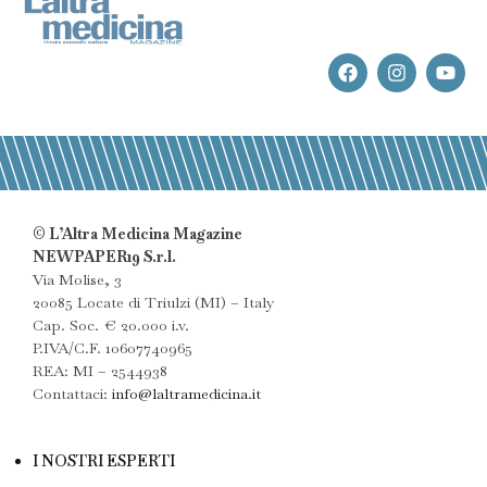
© L’Altra Medicina Magazine
NEWPAPER19 S.r.l.
Via Molise, 3
20085 Locate di Triulzi (MI) – Italy
Cap. Soc. € 20.000 i.v.
P.IVA/C.F. 10607740965
REA: MI – 2544938
Contattaci:
info@laltramedicina.it
I NOSTRI ESPERTI