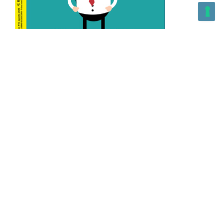
L’Altra Medicina n.162 Agosto 2026
L’Altra Medicina Magazine è una testata registrata al ROC con
n. 43179 – Copyright – 2025 L’Altra Medicina Magazine È
vietata la riproduzione, anche solo in parte, di contenuti e
grafica. NEWPAPER19 S.r.l. – P.IVA/C.F. 10607740965- REA: MI
– 2544938 – Per eventuali segnalazioni, inviare una mail
all’indirizzo:
info@newpaper19.it
– Sede operativa: via Molise, 3,
Locate di Triulzi, MI – Italy Capitale Sociale: 20.000 i.v.