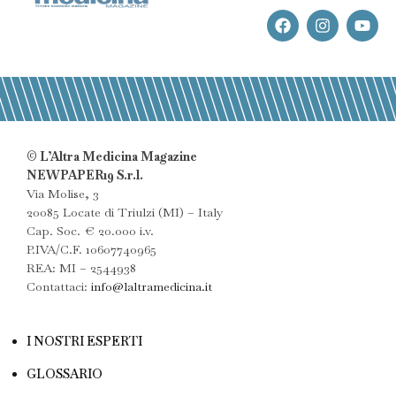
© L’Altra Medicina Magazine
NEWPAPER19 S.r.l.
Via Molise, 3
20085 Locate di Triulzi (MI) – Italy
Cap. Soc. € 20.000 i.v.
P.IVA/C.F. 10607740965
REA: MI – 2544938
Contattaci:
info@laltramedicina.it
I NOSTRI ESPERTI
GLOSSARIO