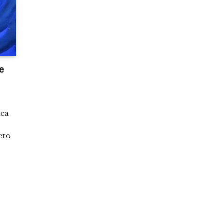
e
ica
ero