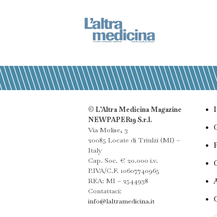
© L’Altra Medicina Magazine
NEWPAPER19 S.r.l.
Via Molise, 3
20085 Locate di Triulzi (MI) –
Italy
Cap. Soc. € 20.000 i.v.
P.IVA/C.F. 10607740965
REA: MI – 2544938
Contattaci:
info@laltramedicina.it