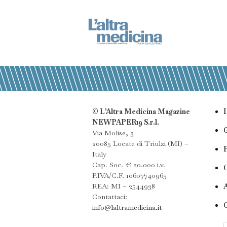
© L’Altra Medicina Magazine
NEWPAPER19 S.r.l.
Via Molise, 3
20085 Locate di Triulzi (MI) –
Italy
Cap. Soc. € 20.000 i.v.
P.IVA/C.F. 10607740965
REA: MI – 2544938
Contattaci:
info@laltramedicina.it