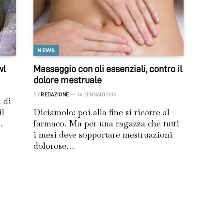
NEWS
wl
Massaggio con oli essenziali, contro il
dolore mestruale
BY
REDAZIONE
14 GENNAIO 2013
 di
il
Diciamolo: poi alla fine si ricorre al
…
farmaco. Ma per una ragazza che tutti
i mesi deve sopportare mestruazioni
dolorose…