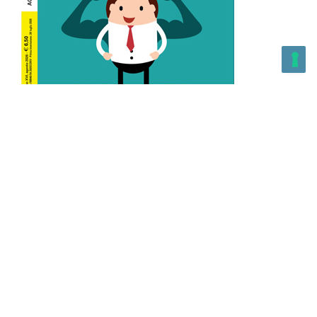
L’Altra Medicina n.162 Agosto 2026
L’Altra Medicina Magazine è una testata registrata al ROC con
n. 43179 – Copyright – 2025 L’Altra Medicina Magazine È
vietata la riproduzione, anche solo in parte, di contenuti e
grafica. NEWPAPER19 S.r.l. – P.IVA/C.F. 10607740965- REA: MI
– 2544938 – Per eventuali segnalazioni, inviare una mail