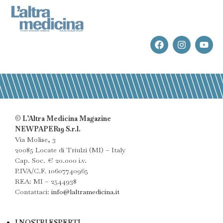
© L’Altra Medicina Magazine
NEWPAPER19 S.r.l.
Via Molise, 3
20085 Locate di Triulzi (MI) – Italy
Cap. Soc. € 20.000 i.v.
P.IVA/C.F. 10607740965
REA: MI – 2544938
Contattaci:
info@laltramedicina.it
I NOSTRI ESPERTI