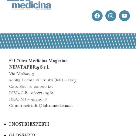
© L’Altra Medicina Magazine
NEWPAPER19 S.r.l.
Via Molise, 3
20085 Locate di Triulzi (MI) – Italy
Cap. Soc. € 20.000 i.v.
P.IVA/C.F. 10607740965
REA: MI – 2544938
Contattaci:
info@laltramedicina.it
I NOSTRI ESPERTI
GLOSSARIO