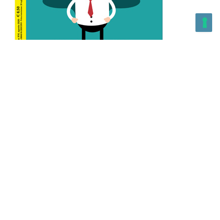
L’Altra Medicina n.162 Agosto 2026
L’Altra Medicina Magazine è una testata registrata al ROC con
n. 43179 – Copyright – 2025 L’Altra Medicina Magazine È
vietata la riproduzione, anche solo in parte, di contenuti e
grafica. NEWPAPER19 S.r.l. – P.IVA/C.F. 10607740965- REA: MI
– 2544938 – Per eventuali segnalazioni, inviare una mail
all’indirizzo:
info@newpaper19.it
– Sede operativa: via Molise, 3,
Locate di Triulzi, MI – Italy Capitale Sociale: 20.000 i.v.