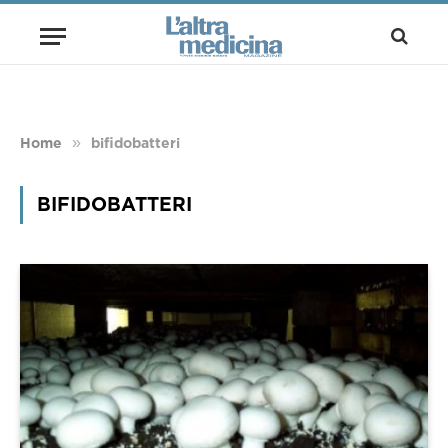
»
Home
bifidobatteri
BIFIDOBATTERI