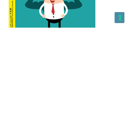
L’Altra Medicina n.162 Agosto 2026
L’Altra Medicina Magazine è una testata registrata al ROC con
n. 43179 – Copyright – 2025 L’Altra Medicina Magazine È
vietata la riproduzione, anche solo in parte, di contenuti e
grafica. NEWPAPER19 S.r.l. – P.IVA/C.F. 10607740965- REA: MI
– 2544938 – Per eventuali segnalazioni, inviare una mail
all’indirizzo:
info@newpaper19.it
– Sede operativa: via Molise, 3,