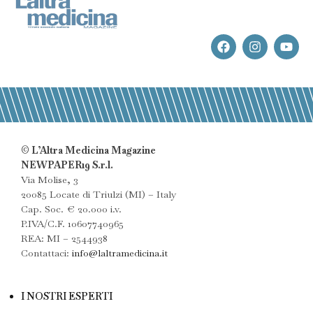
© L’Altra Medicina Magazine
NEWPAPER19 S.r.l.
Via Molise, 3
20085 Locate di Triulzi (MI) – Italy
Cap. Soc. € 20.000 i.v.
P.IVA/C.F. 10607740965
REA: MI – 2544938
Contattaci:
info@laltramedicina.it
I NOSTRI ESPERTI