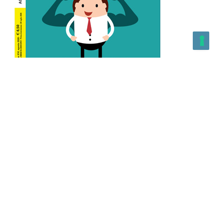
L’Altra Medicina n.162 Agosto 2026
L’Altra Medicina Magazine è una testata registrata al ROC con
n. 43179 – Copyright – 2025 L’Altra Medicina Magazine È
vietata la riproduzione, anche solo in parte, di contenuti e
grafica. NEWPAPER19 S.r.l. – P.IVA/C.F. 10607740965- REA: MI
– 2544938 – Per eventuali segnalazioni, inviare una mail