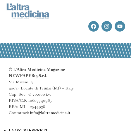
© L’Altra Medicina Magazine
NEWPAPER19 S.r.l.
Via Molise, 3
20085 Locate di Triulzi (MI) – Italy
Cap. Soc. € 20.000 i.v.
P.IVA/C.F. 10607740965
REA: MI – 2544938
Contattaci:
info@laltramedicina.it
I NOSTRI ESPERTI