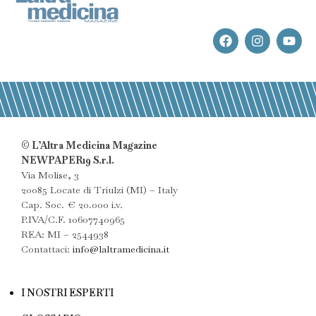
© L’Altra Medicina Magazine
NEWPAPER19 S.r.l.
Via Molise, 3
20085 Locate di Triulzi (MI) – Italy
Cap. Soc. € 20.000 i.v.
P.IVA/C.F. 10607740965
REA: MI – 2544938
Contattaci:
info@laltramedicina.it
I NOSTRI ESPERTI