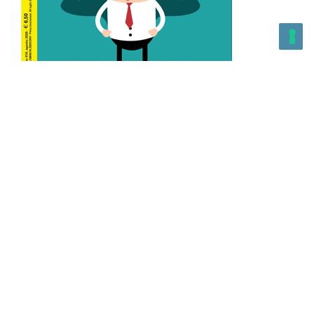
L’Altra Medicina n.162 Agosto 2026
L’Altra Medicina Magazine è una testata registrata al ROC con
n. 43179 – Copyright – 2025 L’Altra Medicina Magazine È
vietata la riproduzione, anche solo in parte, di contenuti e
grafica. NEWPAPER19 S.r.l. – P.IVA/C.F. 10607740965- REA: MI
– 2544938 – Per eventuali segnalazioni, inviare una mail
all’indirizzo:
info@newpaper19.it
– Sede operativa: via Molise, 3,
Locate di Triulzi, MI – Italy Capitale Sociale: 20.000 i.v.